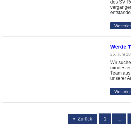
des SV Re
vergangen
entstand
Weiterle
Werde T
25. Juni 2
Wir suche
mindestens
Team aus 
unserer A
Weiterle
«
Zurück
1
…