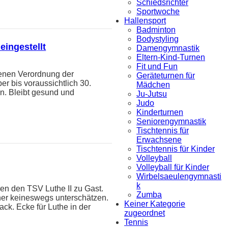
Schiedsrichter
Sportwoche
Hallensport
Badminton
Bodystyling
eingestellt
Damengymnastik
Eltern-Kind-Turnen
Fit und Fun
ssenen Verordnung der
Geräteturnen für
 bis voraussichtlich 30.
Mädchen
on. Bleibt gesund und
Ju-Jutsu
Judo
Kinderturnen
Seniorengymnastik
Tischtennis für
Erwachsene
Tischtennis für Kinder
Volleyball
Volleyball für Kinder
Wirbelsaeulengymnasti
k
ren den TSV Luthe II zu Gast.
Zumba
ner keineswegs unterschätzen.
Keiner Kategorie
ck. Ecke für Luthe in der
zugeordnet
Tennis