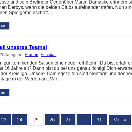
sse und sein Brelinger Gegenüber Martin Damaske erinnern si
en Derbys, wenn die beiden Clubs aufeinander trafen. Nun sind
enen Spielgemeinschaft…
sen
eil unseres Teams!
020
Kategorie:
Frauen
, 
Fussball
n zur kommenden Saison eine neue Torhüterin. Du bist erfahren
 16 Jahre alt? Dann bist du bei uns genau richtig! Dich erwarte
der Kreisliga. Unsere Trainingszeiten sind montags und donner
nlage in der Wedemark. Wir…
sen
23
24
25
26
27
…
31
Vor
»