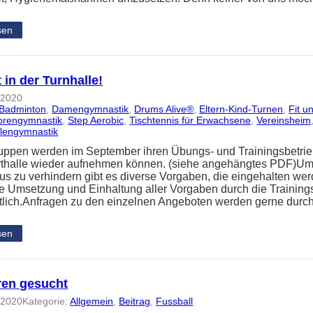
sen
 in der Turnhalle!
 2020
Badminton
, 
Damengymnastik
, 
Drums Alive®
, 
Eltern-Kind-Turnen
, 
Fit u
orengymnastik
, 
Step Aerobic
, 
Tischtennis für Erwachsene
, 
Vereinsheim
lengymnastik
uppen werden im September ihren Übungs- und Trainingsbetrieb
thalle wieder aufnehmen können. (siehe angehängtes PDF)Um 
us zu verhindern gibt es diverse Vorgaben, die eingehalten w
die Umsetzung und Einhaltung aller Vorgaben durch die Training
tlich.Anfragen zu den einzelnen Angeboten werden gerne durc
sen
en gesucht
 2020
Kategorie:
Allgemein
, 
Beitrag
, 
Fussball