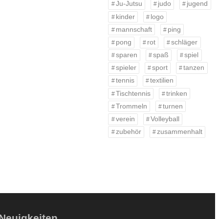
Ju-Jutsu
judo
jugend
kinder
logo
mannschaft
ping
pong
rot
schläger
sparen
spaß
spiel
spieler
sport
tanzen
tennis
textilien
Tischtennis
trinken
Trommeln
turnen
verein
Volleyball
zubehör
zusammenhalt
Neuigkeiten