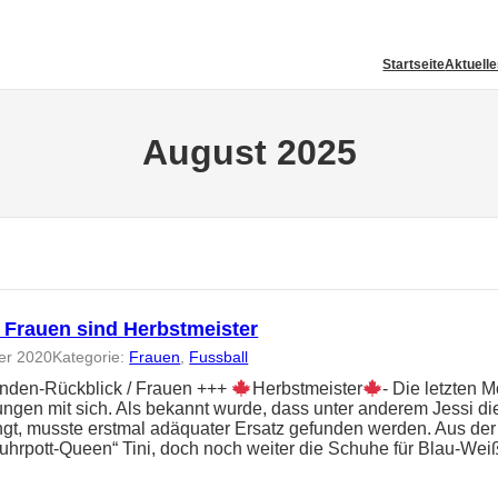
Startseite
Aktuell
August 2025
: Frauen sind Herbstmeister
er 2020
Kategorie:
Frauen
, 
Fussball
nden-Rückblick / Frauen +++
Herbstmeister
- Die letzten 
ngen mit sich. Als bekannt wurde, dass unter anderem Jessi d
gt, musste erstmal adäquater Ersatz gefunden werden. Aus der 
uhrpott-Queen“ Tini, doch noch weiter die Schuhe für Blau-Wei