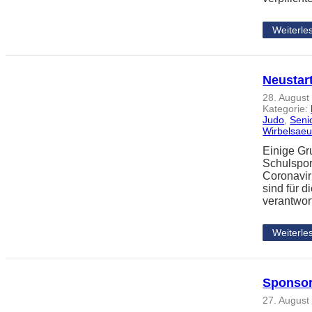
Weiterle
Neustart
28. August
Kategorie:
Judo
, 
Seni
Wirbelsaeu
Einige Gr
Schulspor
Coronavir
sind für 
verantwor
Weiterle
Sponsor
27. August