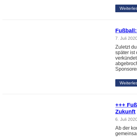
Weiterle
Fußball:
7. Juli 202
Zuletzt du
später is
verkündet
abgebroch
Sponsoren
Weiterle
+++ Fuß
Zukunft
6. Juli 202
Ab der k
gemeinsam