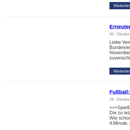
Weiterle
Erneuter
30. Oktobe
Liebe Ver
Bundesreg
November 
zuversicht
Weiterle
Fußball:
26. Oktobe
+++Spielb
Die zu le
Wie schon
4.Minute,