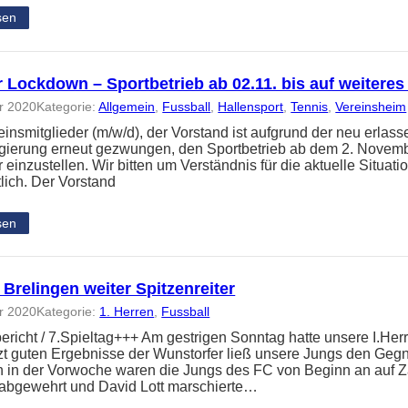
sen
 Lockdown – Sportbetrieb ab 02.11. bis auf weiteres 
r 2020
Kategorie:
Allgemein
, 
Fussball
, 
Hallensport
, 
Tennis
, 
Vereinsheim
einsmitglieder (m/w/d), der Vorstand ist aufgrund der neu erla
ierung erneut gezwungen, den Sportbetrieb ab dem 2. November
einzustellen. Wir bitten um Verständnis für die aktuelle Situati
lich. Der Vorstand
sen
 Brelingen weiter Spitzenreiter
r 2020
Kategorie:
1. Herren
, 
Fussball
ericht / 7.Spieltag+++ Am gestrigen Sonntag hatte unsere I.Her
tzt guten Ergebnisse der Wunstorfer ließ unsere Jungs den Geg
 in der Vorwoche waren die Jungs des FC von Beginn an auf Za
 abgewehrt und David Lott marschierte…