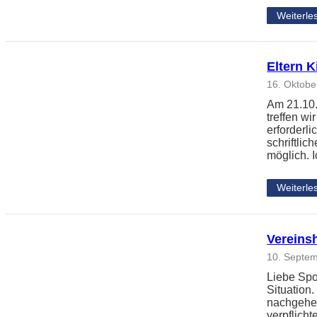
Weiterle
Eltern 
16. Oktobe
Am 21.10.
treffen wi
erforderl
schriftlic
möglich.
Weiterle
Vereins
10. Septe
Liebe Spor
Situation
nachgehen
verpflich