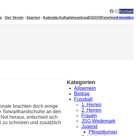
Facebook
Instagram
Kontakt
es
Der Verein
Sparten
Kalendar
Aufnahmeantrag
DSGVO
Fanshop
Anmelden
Kategorien
Allgemein
Beitrag
Fussball
1. Herren
Monate brachten doch einige
2. Herren
ie Torwarthandschuhe an den
Frauen
Not heraus, entschied sich
JSG Wedemark
ß zu schnüren und zusätzlich
Jugend
Pfingstturnier