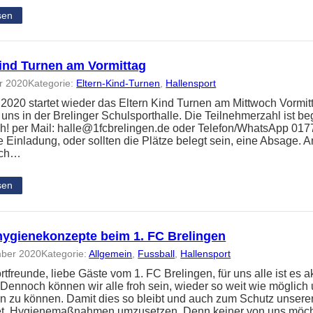
sen
Kind Turnen am Vormittag
r 2020
Kategorie:
Eltern-Kind-Turnen
, 
Hallensport
2020 startet wieder das Eltern Kind Turnen am Mittwoch Vormit
r uns in der Brelinger Schulsporthalle. Die Teilnehmerzahl ist b
ich! per Mail: halle@1fcbrelingen.de oder Telefon/WhatsApp 017
he Einladung, oder sollten die Plätze belegt sein, eine Absage.
 Ich…
sen
hygienekonzepte beim 1. FC Brelingen
mber 2020
Kategorie:
Allgemein
, 
Fussball
, 
Hallensport
tfreunde, liebe Gäste vom 1. FC Brelingen, für uns alle ist es a
. Dennoch können wir alle froh sein, wieder so weit wie möglich
 zu können. Damit dies so bleibt und auch zum Schutz unsere
tet, Hygienemaßnahmen umzusetzen. Denn keiner von uns möc